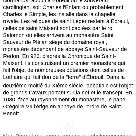
Normands
, abouti à
Ébreuil
où le souverain
carolingien, soit
Charles l'Enfant
ou probablement
Charles le Simple
, les installe dans la chapelle
royale. Les reliques de
saint Léger
restent à
Ébreuil
,
celles de
saint Maixent
sont captées par le roi
Salomon
où elles arrivent au monastère Saint
Sauveur de
Plélan
siège du domaine royal,
monastère dépendant de
abbaye Saint-Sauveur de
Redon
. En 926, d'après la
Chronique de Saint-
Maixent
, ils construisent un premier monastère qui
fait l'objet de nombreuses dotations dont celles de
Lothaire
qui fait don de la "
terre" d'Ébreuil. Dans la
deuxième moitié du XIème
siècle l'abbatiale est l'objet
de grands travaux portant sur la nef et le transept. En
1080, face au rayonnement du monastère, le pape
Grégoire VII
l'érige en abbaye de l'ordre de Saint-
Benoît.