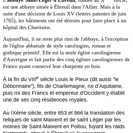
L'
abbaye Saint-Léger d'Ébreuil
, fondée au X
siècle,
est une abbaye située à
Ébreuil
dans l'
Allier
. Mais à la
suite d'une décision de
Louis XV
(lettres patentes de juin
1765), les bâtiments ont été détruits pour faire place à un
hôpital des Charitains
.
Aujourd'hui, il ne reste plus rien de l'abbaye, à l'exception
de l'église abbatiale de style carolingien, roman et
gothique primitif. Elle est la seule église carolingienne
d'Auvergne et fait partie des cinq églises carolingiennes de
France ayant conservé leur charpente en bois
.
e
À la fin du
VIII
siècle
Louis le Pieux
(dit aussi "le
Débonnaire"), fils de
Charlemagne
,
roi d’Aquitaine
,
puis roi des Francs et empereur d'Occident y établit
une de ses cinq résidences royales.
Au IXème
siècle, entre 853 et 866
la
translation
des
reliques de
saint Maixent
et de
saint Léger
par les
moines de
Saint-Maixent
en Poitou, fuyant les raids