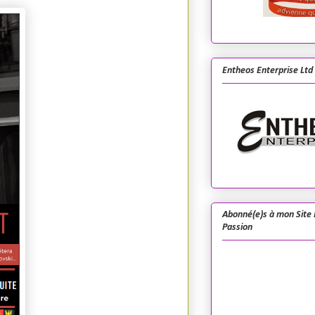
Entheos Enterprise Ltd
Abonné(e)s à mon Site 
Passion