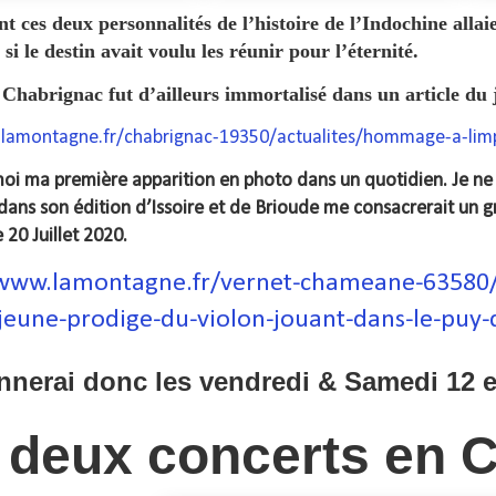
ces deux personnalités de l’histoire de l’Indochine allai
i le destin avait voulu les réunir pour l’éternité.
 Chabrignac fut d’ailleurs immortalisé dans un articl
.lamontagne.fr/chabrignac-19350/actualites/hommage-a-lim
moi ma première apparition en photo dans un quotidien. Je ne 
s son édition d’Issoire et de Brioude me consacrerait un gr
 20 Juillet 2020.
/www.lamontagne.fr/vernet-chameane-63580/l
jeune-prodige-du-violon-jouant-dans-le-pu
nnerai donc les vendredi & Samedi 12 
deux concerts en 