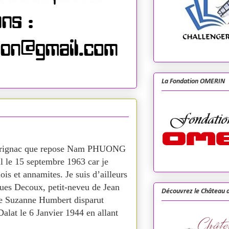
La Fondation OMERIN
 Chabrignac que repose Nam PHUONG
l le 15 septembre 1963 car je
is et annamites. Je suis d’ailleurs
ques Decoux, petit-neveu de Jean
Découvrez le Château d
se Suzanne Humbert disparut
alat le 6 Janvier 1944 en allant