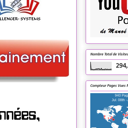
Nombre Total de Visiteu
294
Compteur Pages Vues 
940 Pag
Jul. 08th -