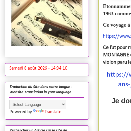
Etonnamment 
1963 comme s
Ce voyage à
https://www
Ce fut pour 
MONTAGNE dan
violon paru le
Samedi 8 août 2026 -
14:34:12
https:/
ans-
Traduction du Site dans votre langue -
Website Translation in your language
Je do
Powered by
Translate
Rechercher un Article sur le site de