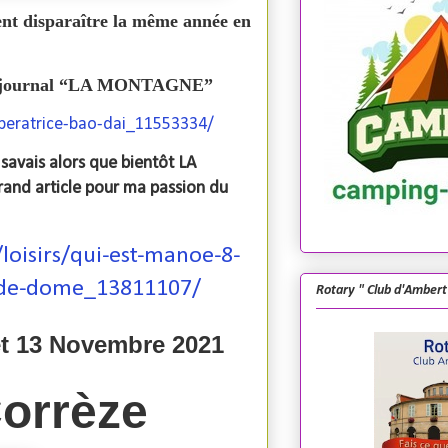
ent disparaître la même année en
e du journal “LA MONTAGNE”
peratrice-bao-dai_11553334/
savais alors que bientôt LA
and article pour ma passion du
oisirs/qui-est-manoe-8-
y-de-dome_13811107/
Rotary " Club d'Ambert
et 13 Novembre 2021
Corrèze