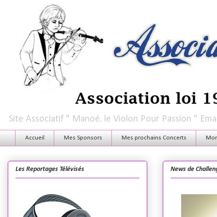
Site Associatif " Manoé. le Violon Pour Passion " E
Accueil
Mes Sponsors
Mes prochains Concerts
Mon 
Les Reportages Télévisés
News de Challen