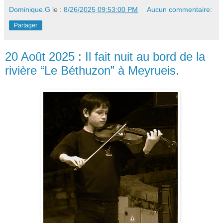
Dominique.G
le :
8/26/2025 09:53:00 PM
Aucun commentaire:
Partager
20 Août 2025 : Il fait nuit au bord de la
rivière “Le Béthuzon” à Meyrueis.