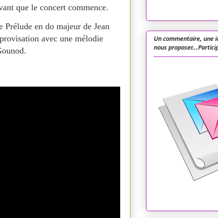
avant que le concert commence.
le Prélude en do majeur de Jean
mprovisation avec une mélodie
Un commentaire, une i
nous proposer...Particip
 Gounod.