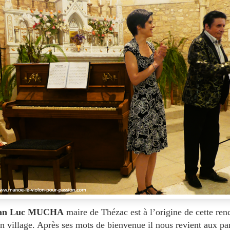
an Luc MUCHA
maire de Thézac est à l’origine de cette ren
on village. Après ses mots de bienvenue il nous revient aux 