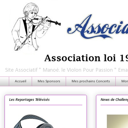
Site Associatif " Manoé. le Violon Pour Passion " E
Accueil
Mes Sponsors
Mes prochains Concerts
Mon 
Les Reportages Télévisés
News de Challen