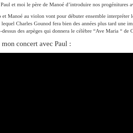
Paul et moi le père de Manoé d’introduire nos progénitures 
o et Manoé au violon vont pour débuter ensemble interpréter 
r lequel Charles Gounod fera bien des années plus tard une i
u-dessus des arpèges qui donnera le célèbre “Ave Maria “ de
 mon concert avec Paul :