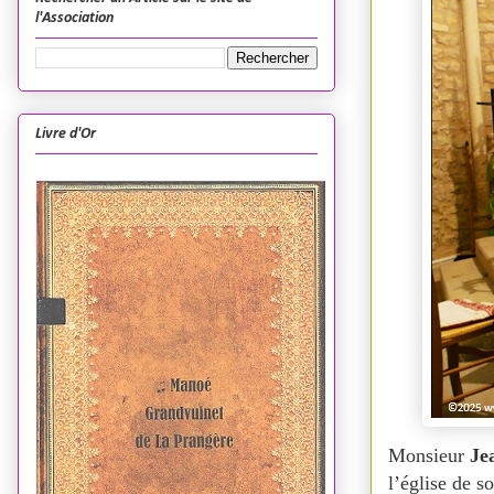
l'Association
Livre d'Or
Monsieur
Je
l’église de s