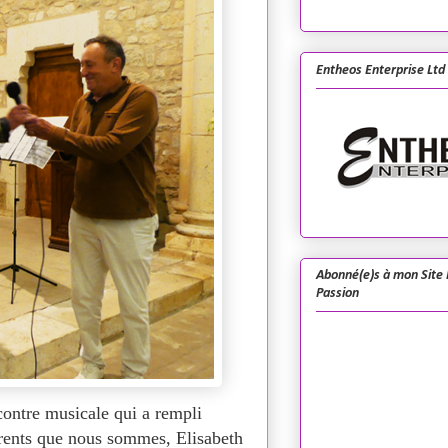
Entheos Enterprise Ltd
Abonné(e)s à mon Site 
Passion
contre musicale qui a rempli
parents que nous sommes, Elisabeth