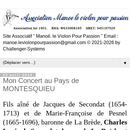
Site Associatif " Manoé. le Violon Pour Passion " Email :
manoe.leviolonpourpassion@gmail.com © 2021-2026 by
Challenger-Systems
▼
23 avril 2024
Mon Concert au Pays de
MONTESQUIEU
Fils aîné de Jacques de Secondat (
1654
-
1713
) et de Marie-Françoise de Pesnel
(
1665
-1696), baronne de
La Brède
,
Charles