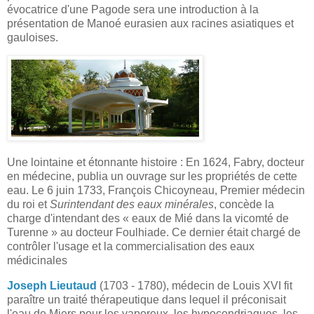
évocatrice d'une Pagode sera une introduction à la
présentation de Manoé eurasien aux racines asiatiques et
gauloises.
Une lointaine et étonnante histoire : En 1624, Fabry, docteur
en médecine, publia un ouvrage sur les propriétés de cette
eau. Le 6 juin 1733, François Chicoyneau, Premier médecin
du roi et
Surintendant des eaux minérales
, concède la
charge d'intendant des « eaux de Mié dans la vicomté de
Turenne » au docteur Foulhiade. Ce dernier était chargé de
contrôler l'usage et la commercialisation des eaux
médicinales
Joseph Lieutaud
(1703 - 1780), médecin de Louis XVI fit
paraître un traité thérapeutique dans lequel il préconisait
l'eau de Miers pour les vaporeux, les hypocondriaques, les