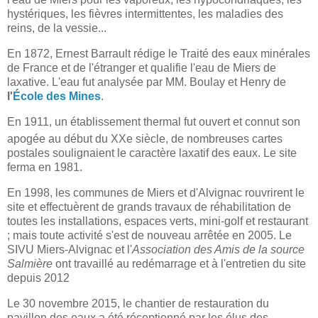
hystériques, les fièvres intermittentes, les maladies des
reins, de la vessie...
En 1872, Ernest Barrault rédige le Traité des eaux minérales
de France et de l'étranger et qualifie l'eau de Miers de
laxative. L'eau fut analysée par MM. Boulay et Henry de
l'
École des Mines
.
En 1911, un établissement thermal fut ouvert et connut son
apogée au début du
XXe
siècle, de nombreuses cartes
postales soulignaient le caractère laxatif des eaux. Le site
ferma en 1981.
En 1998, les communes de Miers et d'Alvignac rouvrirent le
site et effectuèrent de grands travaux de réhabilitation de
toutes les installations, espaces verts, mini-golf et restaurant
; mais toute activité s'est de nouveau arrêtée en 2005. Le
SIVU Miers-Alvignac et l'
Association des Amis de la source
Salmière
ont travaillé au redémarrage et à l'entretien du site
depuis 2012
Le 30 novembre 2015, le chantier de restauration du
pavillon des eaux a été réceptionné par les élus des