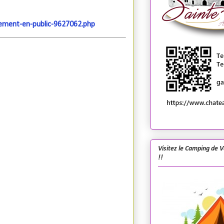
rement-en-public-9627062.php
Visitez le Camping de 
!!