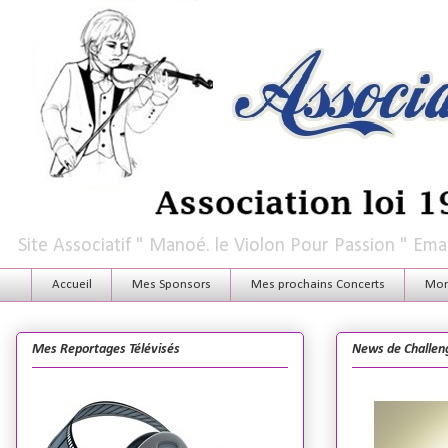
Site Associatif " Manoé. le Violon Pour Passion " E
Accueil
Mes Sponsors
Mes prochains Concerts
Mon 
Mes Reportages Télévisés
News de Challen