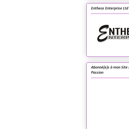
Entheos Enterprise Ltd
Abonné(e)s à mon Site 
Passion