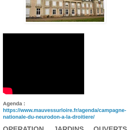
Agenda :
https://www.mauvessurloire.fr/agenda/campagne-
nationale-du-neurodon-a-la-droitiere/
OPERATION JARDINS OUVERTS