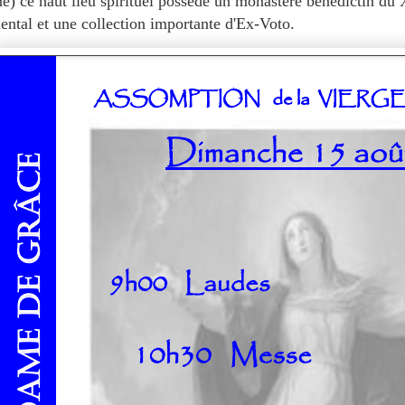
e) ce haut lieu spirituel possède un monastère bénédictin du
ntal et une collection importante d'Ex-Voto.