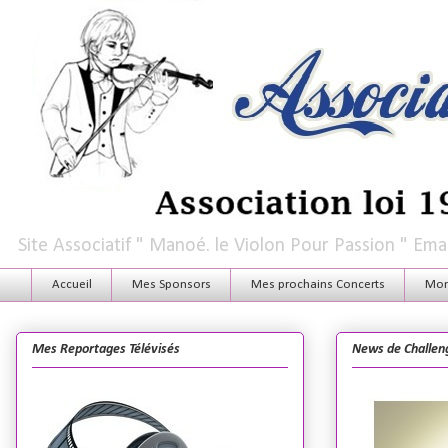
Site Associatif " Manoé. le Violon Pour Passion " E
Accueil
Mes Sponsors
Mes prochains Concerts
Mon 
Mes Reportages Télévisés
News de Challen