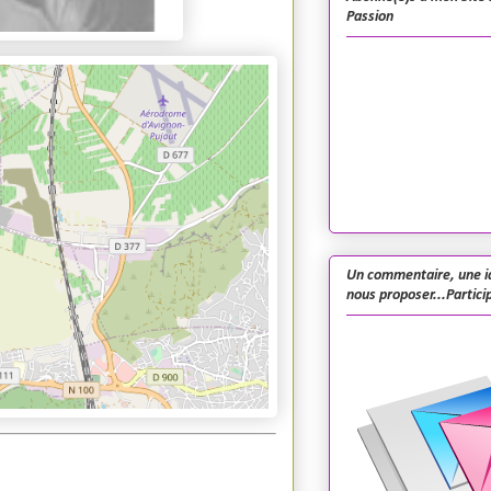
Passion
Un commentaire, une i
nous proposer...Particip