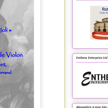
Entheos Enterprise Ltd
Abonné(e)s à mon Site 