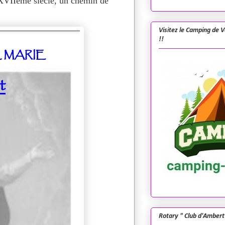
 XVIIème siècle, un chemin de
Visitez le Camping de 
!!
Rotary " Club d'Ambert