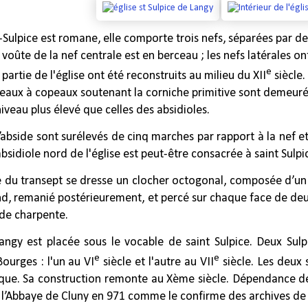
t-Sulpice est
romane
, elle comporte trois
nefs
, séparées par de
voûte de la nef centrale est en berceau ; les nefs latérales 
e
partie de l'église ont été reconstruits au milieu du XII
siècle.
eaux à copeaux soutenant la corniche primitive sont demeurés
niveau plus élevé que celles des absidioles.
’abside sont surélevés de cinq marches par rapport à la nef et 
absidiole nord de l'église est peut-être consacrée à saint Sulpi
ée du transept se dresse un clocher octogonal, composée d’un 
nd, remanié postérieurement, et percé sur chaque face de deux
 de charpente.
Langy est placée sous le vocable de
saint Sulpice
. Deux Sulp
e
e
ourges : l'un au VI
siècle et l'autre au VII
siècle. Les deux 
que. Sa construction remonte au Xème siècle. Dépendance de 
 l’Abbaye de Cluny en 971 comme le confirme des archives de