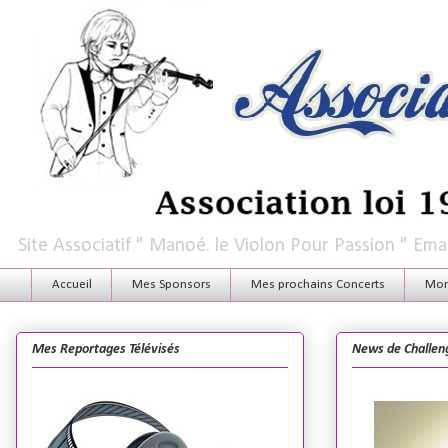
Site Associatif " Manoé. le Violon Pour Passion " E
Accueil
Mes Sponsors
Mes prochains Concerts
Mon 
Mes Reportages Télévisés
News de Challen