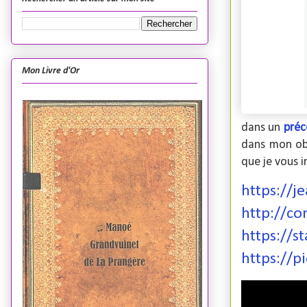
Mon Livre d'Or
dans un
préc
dans mon obs
que je vous i
https://j
http://co
https://s
https://p