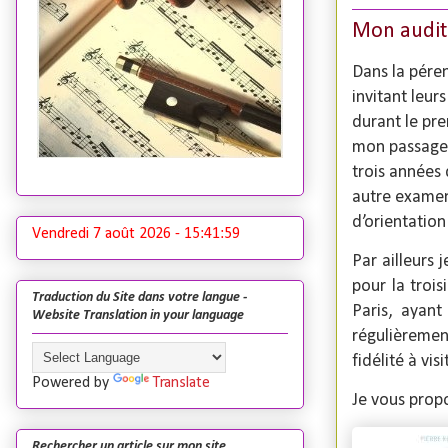
Mon audit
Dans la péren
invitant leu
durant le pre
mon passage 
trois années 
autre examen 
d’orientation
Vendredi 7 août 2026 -
15:42:00
Par ailleurs
pour la troi
Traduction du Site dans votre langue -
Paris, ayan
Website Translation in your language
régulièremen
fidélité à vi
Powered by
Translate
Je vous propo
Rechercher un article sur mon site