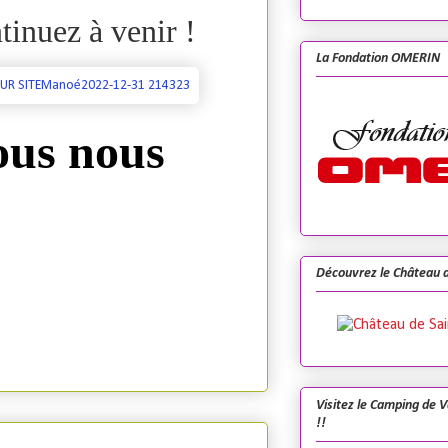
inuez à venir !
La Fondation OMERIN
ous nous
Découvrez le Château d
Visitez le Camping de 
!!