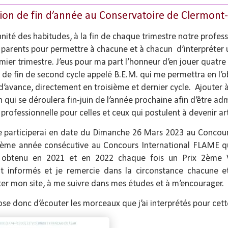
ion de fin d’année au Conservatoire de Clermont
nité des habitudes, à la fin de chaque trimestre notre professe
rs parents pour permettre à chacune et à chacun d’interpréte
mier trimestre. J’eus pour ma part l’honneur d’en jouer quatre 
de fin de second cycle appelé B.E.M. qui me permettra en l’o
d’avance, directement en troisième et dernier cycle. Ajouter à ce
qui se déroulera fin-juin de l’année prochaine afin d’être admi
 professionnelle pour celles et ceux qui postulent à devenir ar
 je participerai en date du Dimanche 26 Mars 2023 au Concou
sième année consécutive au Concours International FLAME q
t obtenu en 2021 et en 2022 chaque fois un Prix 2ème Vi
t informés et je remercie dans la circonstance chacune e
siter mon site, à me suivre dans mes études et à m’encourager.
se donc d’écouter les morceaux que j’ai interprétés pour cett