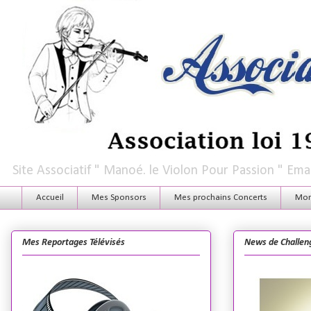
Site Associatif " Manoé. le Violon Pour Passion " E
Accueil
Mes Sponsors
Mes prochains Concerts
Mon 
Mes Reportages Télévisés
News de Challen