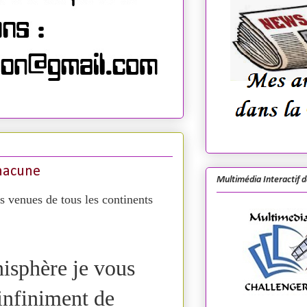
chacune
Multimédia Interactif 
 venues de tous les continents
nisphère je vous
infiniment de